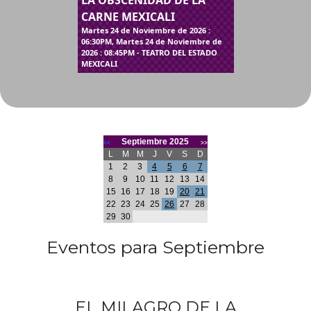
LA OBSCENIDAD DE LA
CARNE MEXICALI
Martes 24 de Noviembre de 2026 :
06:30PM, Martes 24 de Noviembre de
2026 : 08:45PM - TEATRO DEL ESTADO
MEXICALI
Septiembre 2025
<<
>>
L
M
M
J
V
S
D
1
2
3
4
5
6
7
8
9
10
11
12
13
14
15
16
17
18
19
20
21
22
23
24
25
26
27
28
29
30
Eventos para Septiembre
EL MILAGRO DE LA